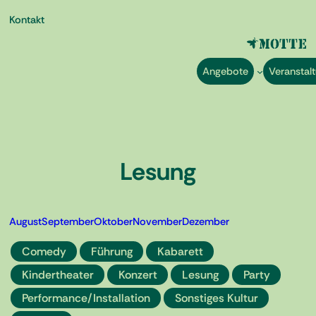
Kontakt
Angebote
Veranstal
Lesung
Zum
Inhalt
springen
August
September
Oktober
November
Dezember
Comedy
Führung
Kabarett
Kindertheater
Konzert
Lesung
Party
Performance/Installation
Sonstiges Kultur