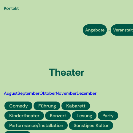
Kontakt
Angebote
Veranstal
Theater
Zum
Inhalt
springen
August
September
Oktober
November
Dezember
Comedy
Führung
Kabarett
Kindertheater
Konzert
Lesung
Party
Performance/Installation
Sonstiges Kultur