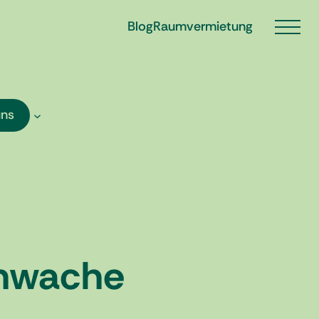
Blog
Raumvermietung
uns
chwache