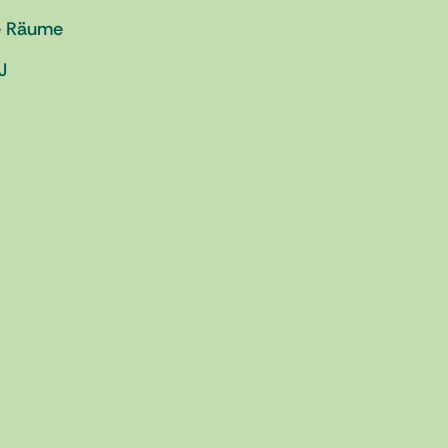
e Räume
J