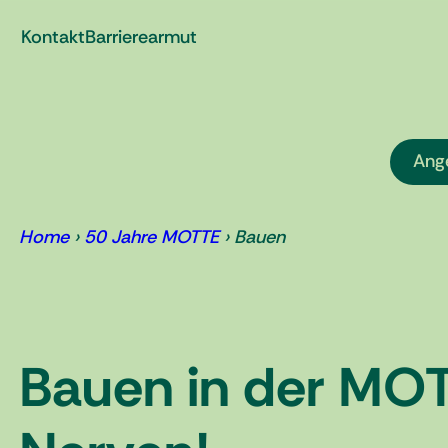
Zum
Kontakt
Barrierearmut
Inhalt
springen
Ang
Home
›
50 Jahre MOTTE
›
Bauen
Bauen in der MOT