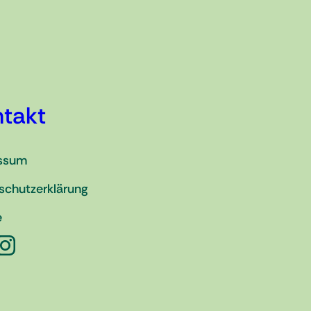
takt
ssum
schutzerklärung
e
tagram