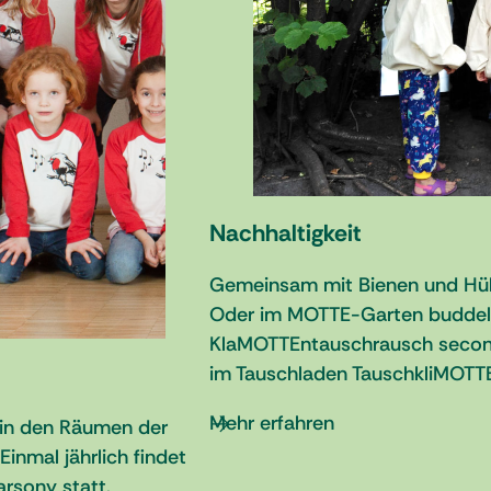
Nachhaltigkeit
Gemeinsam mit Bienen und Hühn
Oder im MOTTE-Garten buddeln! 
KlaMOTTEntauschrausch second
im Tauschladen TauschkliMOTT
Mehr erfahren
 in den Räumen der
inmal jährlich findet
rsony statt.