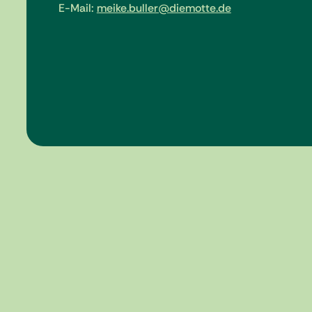
E-Mail:
meike.buller@diemotte.de