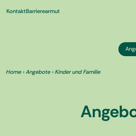
Zum
Kontakt
Barrierearmut
Inhalt
springen
Ang
Home
›
Angebote
›
Kinder und Familie
Angebot