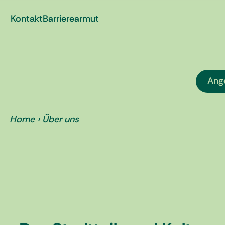
Zum
Kontakt
Barrierearmut
Inhalt
springen
Ang
Home
›
Über uns