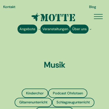
Kontakt
Blog
Angebote
Veranstaltungen
Über uns
Zum
Musik
Inhalt
springen
Kinderchor
Podcast Ohrlotsen
Gitarrenunterricht
Schlagzeugunterricht