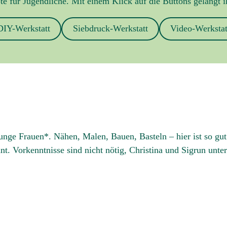
e für Jugendliche. Mit einem Klick auf die Buttons gelangt i
DIY-Werkstatt
Siebdruck-Werkstatt
Video-Werkstat
ge Frauen*. Nähen, Malen, Bauen, Basteln – hier ist so gut
t. Vorkenntnisse sind nicht nötig, Christina und Sigrun unte