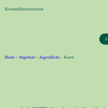
Zum
Kontakt
Barrierearmut
Inhalt
springen
A
Home
›
Angebote
›
Jugendliche
›
Kunst