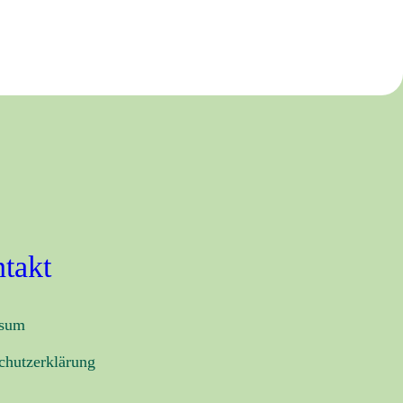
takt
ssum
chutzerklärung