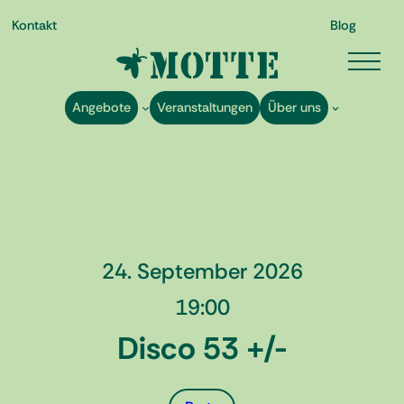
Kontakt
Blog
Angebote
Veranstaltungen
Über uns
Zum
Inhalt
springen
24. September 2026
19:00
Disco 53 +/-