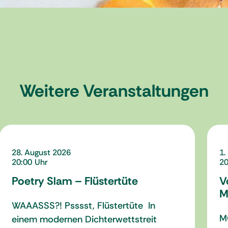
Weitere Veranstaltungen
28. August 2026
1.
20:00
20
Poetry Slam – Flüstertüte
V
M
WAAASSS?! Psssst, Flüstertüte In
M
einem modernen Dichterwettstreit