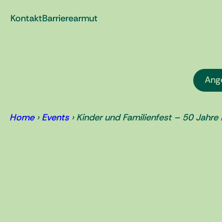
Zum
Kontakt
Barrierearmut
Inhalt
springen
Ang
Home
›
Events
›
Kinder und Familienfest – 50 Jah