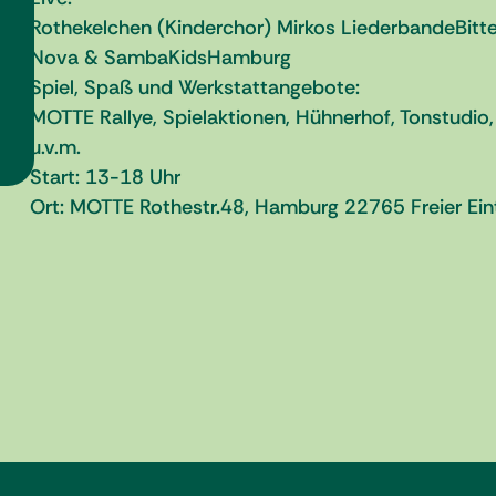
Rothekelchen (Kinderchor) Mirkos LiederbandeBitt
Nova & SambaKidsHamburg
Spiel, Spaß und Werkstattangebote:
MOTTE Rallye, Spielaktionen, Hühnerhof, Tonstudio
u.v.m.
Start: 13-18 Uhr
Ort: MOTTE Rothestr.48, Hamburg 22765 Freier Eint