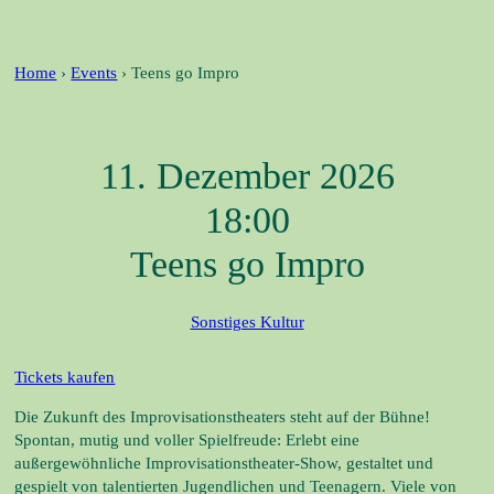
e
t
b
a
Home
›
Events
›
Teens go Impro
o
g
o
r
k
a
11. Dezember 2026
m
18:00
Teens go Impro
Sonstiges Kultur
Tickets kaufen
Die Zukunft des Improvisationstheaters steht auf der Bühne!
Spontan, mutig und voller Spielfreude: Erlebt eine
außergewöhnliche Improvisationstheater-Show, gestaltet und
gespielt von talentierten Jugendlichen und Teenagern. Viele von