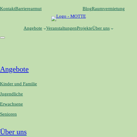
Zum
Kontakt
Barrierearmut
Blog
Raumvermietung
Inhalt
springen
Angebote
Veranstaltungen
Projekte
Über uns
Angebote
Kinder und Familie
Jugendliche
Erwachsene
Senioren
Über uns