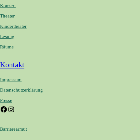
Konzert
Theater
Kindertheater
Lesung
Räume
Kontakt
Impressum
Datenschutzerklärung
Presse
F
I
a
n
Barrierearmut
c
s